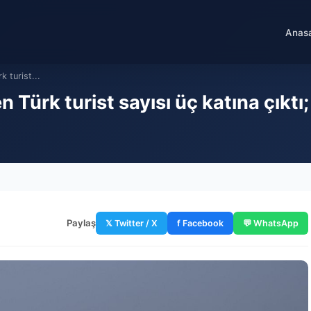
Anas
k turist...
 Türk turist sayısı üç katına çıktı;
Paylaş
𝕏 Twitter / X
f Facebook
💬 WhatsApp