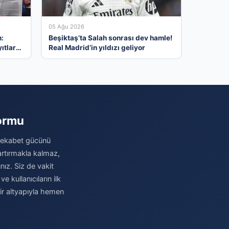
05 Ağu 2026
:
Beşiktaş’ta Salah sonrası dev hamle!
ıtlara
Real Madrid’in yıldızı geliyor
formu
 rekabet gücünü
 artırmakla kalmaz,
nız. Siz de vakit
 kullanıcıların ilk
bir altyapıyla hemen