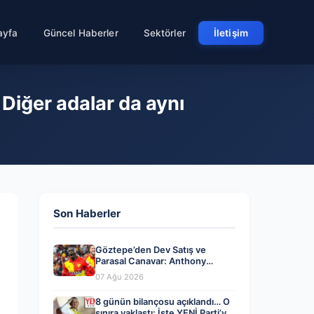
ayfa
Güncel Haberler
Sektörler
İletişim
 Diğer adalar da aynı
Son Haberler
Göztepe’den Dev Satış ve
Parasal Canavar: Anthony
Dennis’le Yollar Ayrılıyor
07 Ağu 2026
8 günün bilançosu açıklandı… O
sınıra yaklaştı: İşte YENİ Parti’ye