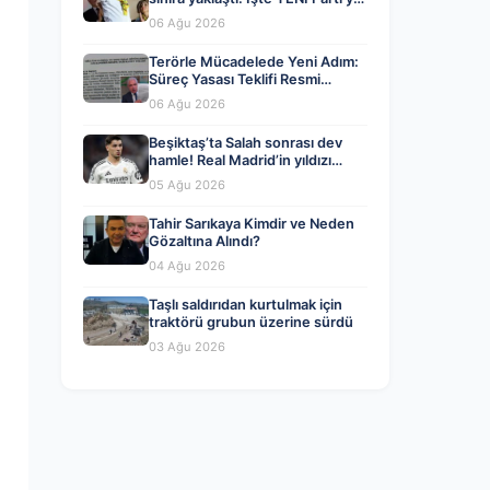
bağış kampanyasında son durum
06 Ağu 2026
Terörle Mücadelede Yeni Adım:
Süreç Yasası Teklifi Resmi
Kayıtlara Girdi
06 Ağu 2026
Beşiktaş’ta Salah sonrası dev
hamle! Real Madrid’in yıldızı
geliyor
05 Ağu 2026
Tahir Sarıkaya Kimdir ve Neden
Gözaltına Alındı?
04 Ağu 2026
Taşlı saldırıdan kurtulmak için
traktörü grubun üzerine sürdü
03 Ağu 2026