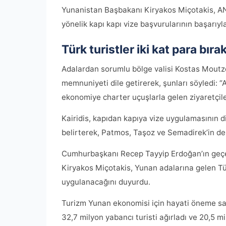
Yunanistan Başbakanı Kiryakos Miçotakis, ANT
yönelik kapı kapı vize başvurularının başarıyl
Türk turistler iki kat para bıra
Adalardan sorumlu bölge valisi Kostas Moutz
memnuniyeti dile getirerek, şunları söyledi: “A
ekonomiye charter uçuşlarla gelen ziyaretçileri
Kairidis, kapıdan kapıya vize uygulamasının 
belirterek, Patmos, Taşoz ve Semadirek’in de 
Cumhurbaşkanı Recep Tayyip Erdoğan’ın geçen
Kiryakos Miçotakis, Yunan adalarına gelen Türk
uygulanacağını duyurdu.
Turizm Yunan ekonomisi için hayati öneme sah
32,7 milyon yabancı turisti ağırladı ve 20,5 mil