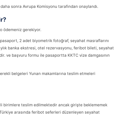
ma daha sonra Avrupa Komisyonu tarafından onaylandı.
ir?
ro ödemeniz gerekiyor.
i pasaport, 2 adet biyometrik fotoğraf, seyahat masraflarını
ık banka ekstresi, otel rezervasyonu, feribot bileti, seyahat
edir. ve başvuru formu ile pasaportta KKTC vize damgasının
 gerekli belgeleri Yunan makamlarına teslim etmeleri
ili birimlere teslim edilmektedir ancak girişte beklememek
 Türkiye arasında feribot seferleri düzenleyen seyahat