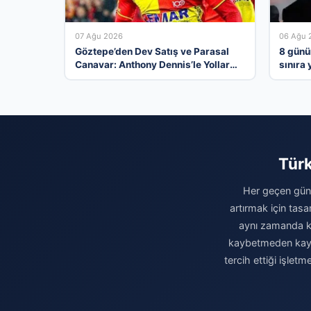
07 Ağu 2026
06 Ağu 
Göztepe’den Dev Satış ve Parasal
8 günü
Canavar: Anthony Dennis’le Yollar
sınıra 
Ayrılıyor
bağış 
Türk
Her geçen gün 
artırmak için tasa
aynı zamanda kur
kaybetmeden kaydın
tercih ettiği işlet