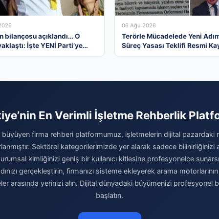
2026
06 Ağu 2026
n bilançosu açıklandı… O
Terörle Mücadelede Yeni Adım
yaklaştı: İşte YENİ Parti’ye
Süreç Yasası Teklifi Resmi Kay
kampanyasında son durum
Girdi
iye’nin En Verimli İşletme Rehberlik Plat
büyüyen firma rehberi platformumuz, işletmelerin dijital pazardaki
rlanmıştır. Sektörel kategorilerimizde yer alarak sadece bilinirliğinizi
umsal kimliğinizi geniş bir kullanıcı kitlesine profesyonelce sunarsı
ızı gerçekleştirin, firmanızı sisteme ekleyerek arama motorlarının ve
meler arasında yerinizi alın. Dijital dünyadaki büyümenizi profesyonel 
başlatın.