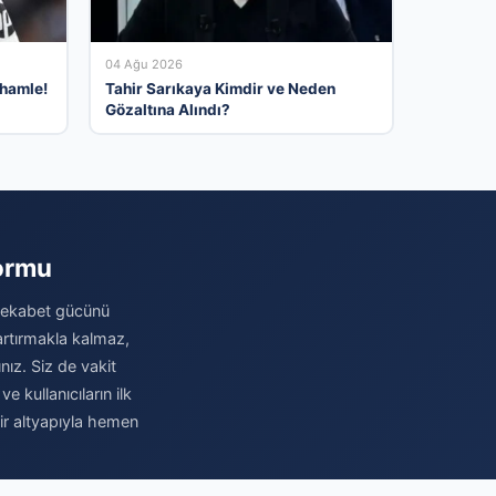
04 Ağu 2026
 hamle!
Tahir Sarıkaya Kimdir ve Neden
Gözaltına Alındı?
formu
 rekabet gücünü
 artırmakla kalmaz,
nız. Siz de vakit
 kullanıcıların ilk
bir altyapıyla hemen