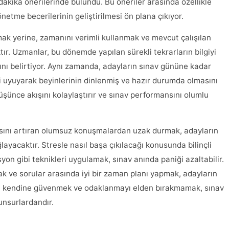
dakika önerilerinde bulundu. Bu öneriler arasında özellikle
etme becerilerinin geliştirilmesi ön plana çıkıyor.
mak yerine, zamanını verimli kullanmak ve mevcut çalışılan
ır. Uzmanlar, bu dönemde yapılan sürekli tekrarların bilgiyi
ğını belirtiyor. Aynı zamanda, adayların sınav gününe kadar
i uyuyarak beyinlerinin dinlenmiş ve hazır durumda olmasını
şünce akışını kolaylaştırır ve sınav performansını olumlu
sını artıran olumsuz konuşmalardan uzak durmak, adayların
ayacaktır. Stresle nasıl başa çıkılacağı konusunda bilinçli
on gibi teknikleri uygulamak, sınav anında paniği azaltabilir.
k ve sorular arasında iyi bir zaman planı yapmak, adayların
mde, kendine güvenmek ve odaklanmayı elden bırakmamak, sınav
unsurlardandır.