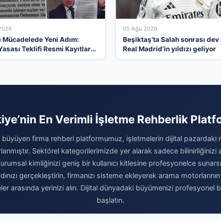
2026
05 Ağu 2026
e Mücadelede Yeni Adım:
Beşiktaş’ta Salah sonrası dev
Yasası Teklifi Resmi Kayıtlara
Real Madrid’in yıldızı geliyor
iye’nin En Verimli İşletme Rehberlik Plat
büyüyen firma rehberi platformumuz, işletmelerin dijital pazardaki
rlanmıştır. Sektörel kategorilerimizde yer alarak sadece bilinirliğinizi
umsal kimliğinizi geniş bir kullanıcı kitlesine profesyonelce sunarsı
ızı gerçekleştirin, firmanızı sisteme ekleyerek arama motorlarının ve
meler arasında yerinizi alın. Dijital dünyadaki büyümenizi profesyonel 
başlatın.