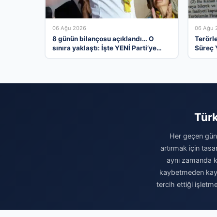
06 Ağu 2026
06 Ağu 
8 günün bilançosu açıklandı… O
Terörl
sınıra yaklaştı: İşte YENİ Parti’ye
Süreç 
bağış kampanyasında son durum
Girdi
Türk
Her geçen gün 
artırmak için tasa
aynı zamanda kur
kaybetmeden kaydın
tercih ettiği işlet