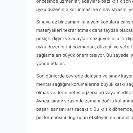
öncesinde uzmanlar, adaylara bazı kritik son 
uyku düzeninin korunması ve sınav stresini yön
Sınava az bir zaman kala yeni konulara çalış
materyalleri tekrar etmek daha faydalı olacakt
pekiştirdiğini ve adayların özgüvenini artırdı
uyku düzenlerini bozmadan, düzenli ve yeterl
sağlamaları büyük önem taşıyor. Bu sayede दü
yönde etkiler.
Son günlerde çevrede dolaşan ve sınav kaygı
mental sağlığını korumalarına büyük katkı sağl
olmak ve derin nefes egzersileri veya meditasy
Ayrıca, sınav sırasında zamanı doğru kullanma
başarı şansını artıracaktır. Bu kritik döne
performansını doğrudan etkileyen en önemli 