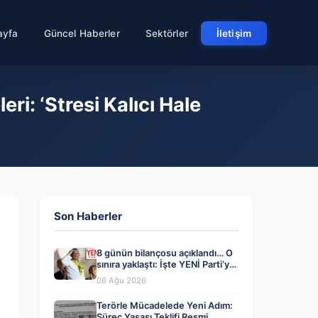
ayfa
Güncel Haberler
Sektörler
İletişim
ri: ‘Stresi Kalıcı Hale
Son Haberler
8 günün bilançosu açıklandı… O
sınıra yaklaştı: İşte YENİ Parti’ye
bağış kampanyasında son durum
06 Ağu 2026
Terörle Mücadelede Yeni Adım:
Süreç Yasası Teklifi Resmi