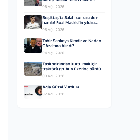
Kayıtlara Girdi
06 Ağu 2026
Beşiktaş’ta Salah sonrası dev
hamle! Real Madrid’in yıldızı
geliyor
05 Ağu 2026
Tahir Sarıkaya Kimdir ve Neden
Gözaltına Alındı?
04 Ağu 2026
Taşlı saldırıdan kurtulmak için
traktörü grubun üzerine sürdü
03 Ağu 2026
Ağla Güzel Yurdum
02 Ağu 2026