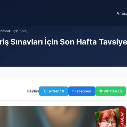
Anas
avları İçin Son...
 Sınavları İçin Son Hafta Tavsiyele
Paylaş
𝕏 Twitter / X
f Facebook
💬 WhatsApp