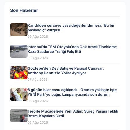
Son Haberler
Kandil’den çerçeve yasa değerlendirmesi: “Bu bir
başlangıç” vurgusu
09 Ağu 2026
İstanbul’da TEM Otoyolu’nda Çok Araçlı Zincirleme
Kaza Saatlerce Trafiği Felç Etti
08 Ağu 2026
Göztepe’den Dev Satış ve Parasal Canavar:
Anthony Dennis’le Yollar Ayrılıyor
07 Ağu 2026
8 günün bilançosu açıklandı… O sınıra yaklaştı: İşte
YENİ Parti’ye bağış kampanyasında son durum
06 Ağu 2026
Terörle Mücadelede Yeni Adım: Süreç Yasası Teklifi
Resmi Kayıtlara Girdi
06 Ağu 2026