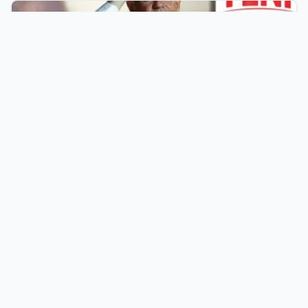
06 Ağu 2026
8 günün bilançosu açıklandı… O sınıra yaklaştı: İşte YENİ
Parti’ye bağış kampanyasında son durum
Türkiye’nin En Verimli İşletme Rehberlik
Platformu
Her geçen gün büyüyen firma rehberi platformumuz,
işletmelerin dijital pazardaki rekabet gücünü artırmak için
tasarlanmıştır. Sektörel kategorilerimizde yer alarak sadece