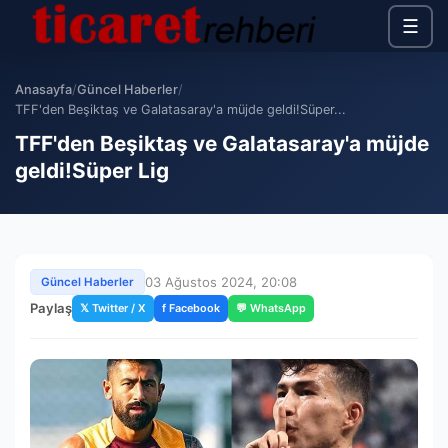
☰
Anasayfa
/
Güncel Haberler
/
TFF'den Beşiktaş ve Galatasaray'a müjde geldi!Süper...
TFF'den Beşiktaş ve Galatasaray'a müjde
geldi!Süper Lig
03 Ağustos 2024, 20:08
Güncel Haberler
Paylaş
𝕏 Twitter / X
f Facebook
💬 WhatsApp