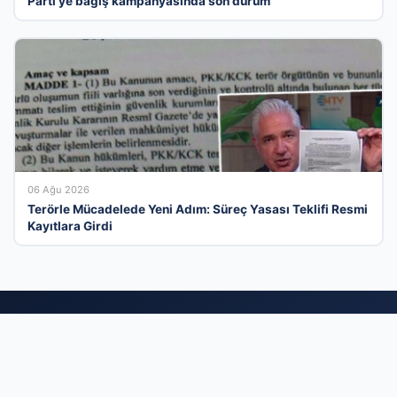
Parti’ye bağış kampanyasında son durum
06 Ağu 2026
Terörle Mücadelede Yeni Adım: Süreç Yasası Teklifi Resmi
Kayıtlara Girdi
Türkiye’nin En Verimli İşletme Rehberlik
Platformu
Her geçen gün büyüyen firma rehberi platformumuz,