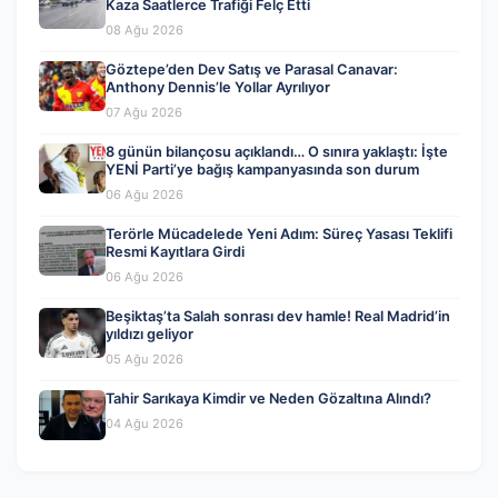
Kaza Saatlerce Trafiği Felç Etti
08 Ağu 2026
Göztepe’den Dev Satış ve Parasal Canavar:
Anthony Dennis’le Yollar Ayrılıyor
07 Ağu 2026
8 günün bilançosu açıklandı… O sınıra yaklaştı: İşte
YENİ Parti’ye bağış kampanyasında son durum
06 Ağu 2026
Terörle Mücadelede Yeni Adım: Süreç Yasası Teklifi
Resmi Kayıtlara Girdi
06 Ağu 2026
Beşiktaş’ta Salah sonrası dev hamle! Real Madrid’in
yıldızı geliyor
05 Ağu 2026
Tahir Sarıkaya Kimdir ve Neden Gözaltına Alındı?
04 Ağu 2026