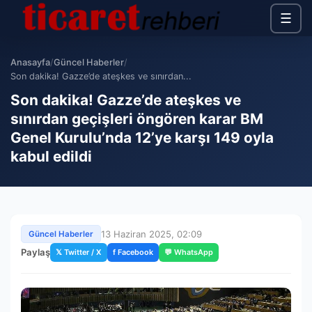
☰
Anasayfa
/
Güncel Haberler
/
Son dakika! Gazze’de ateşkes ve sınırdan...
Son dakika! Gazze’de ateşkes ve
sınırdan geçişleri öngören karar BM
Genel Kurulu’nda 12’ye karşı 149 oyla
kabul edildi
13 Haziran 2025, 02:09
Güncel Haberler
Paylaş
𝕏 Twitter / X
f Facebook
💬 WhatsApp