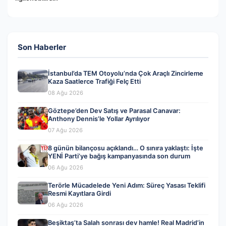
Son Haberler
İstanbul’da TEM Otoyolu’nda Çok Araçlı Zincirleme
Kaza Saatlerce Trafiği Felç Etti
08 Ağu 2026
Göztepe’den Dev Satış ve Parasal Canavar:
Anthony Dennis’le Yollar Ayrılıyor
07 Ağu 2026
8 günün bilançosu açıklandı… O sınıra yaklaştı: İşte
YENİ Parti’ye bağış kampanyasında son durum
06 Ağu 2026
Terörle Mücadelede Yeni Adım: Süreç Yasası Teklifi
Resmi Kayıtlara Girdi
06 Ağu 2026
Beşiktaş’ta Salah sonrası dev hamle! Real Madrid’in