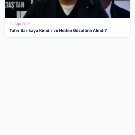
04 Ağu 2026
Tahir Sarıkaya Kimdir ve Neden Gözaltına Alındı?
Türkiye’nin En Verimli İşletme Rehberlik
Platformu
Her geçen gün büyüyen firma rehberi platformumuz,
işletmelerin dijital pazardaki rekabet gücünü artırmak için
tasarlanmıştır. Sektörel kategorilerimizde yer alarak sadece
bilinirliğinizi artırmakla kalmaz, aynı zamanda kurumsal
kimliğinizi geniş bir kullanıcı kitlesine profesyonelce sunarsınız.
Siz de vakit kaybetmeden kaydınızı gerçekleştirin, firmanızı
sisteme ekleyerek arama motorlarının ve kullanıcıların ilk tercih