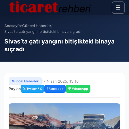
☰
Anasayfa
/
Güncel Haberler
/
Sivas’ta çatı yangını bitişikteki binaya sıçradı
Sivas’ta çatı yangını bitişikteki binaya
sıçradı
17 Nisan 2025, 15:16
Güncel Haberler
Paylaş
𝕏 Twitter / X
f Facebook
💬 WhatsApp