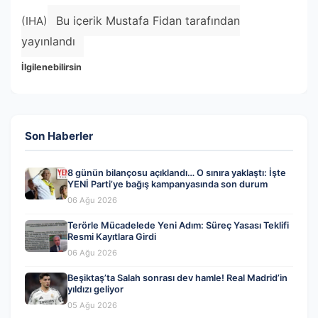
Bu içerik Mustafa Fidan tarafından
(IHA)
yayınlandı
İlgilenebilirsin
Son Haberler
8 günün bilançosu açıklandı… O sınıra yaklaştı: İşte
YENİ Parti’ye bağış kampanyasında son durum
06 Ağu 2026
Terörle Mücadelede Yeni Adım: Süreç Yasası Teklifi
Resmi Kayıtlara Girdi
06 Ağu 2026
Beşiktaş’ta Salah sonrası dev hamle! Real Madrid’in
yıldızı geliyor
05 Ağu 2026