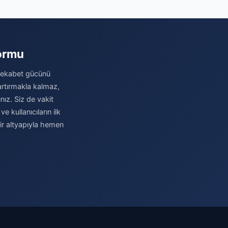
formu
 rekabet gücünü
 artırmakla kalmaz,
nız. Siz de vakit
 kullanıcıların ilk
bir altyapıyla hemen