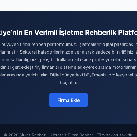
iye’nin En Verimli İşletme Rehberlik Plat
büyüyen firma rehberi platformumuz, işletmelerin dijital pazardaki
rlanmıştır. Sektörel kategorilerimizde yer alarak sadece bilinirliğinizi
umsal kimliğinizi geniş bir kullanıcı kitlesine profesyonelce sunarsı
ızı gerçekleştirin, firmanızı sisteme ekleyerek arama motorlarının ve
meler arasında yerinizi alın. Dijital dünyadaki büyümenizi profesyonel 
başlatın.
Firma Ekle
© 2026 Şirket Rehberi - Ücretsiz Firma Rehberi. Tüm hakları saklıdır.