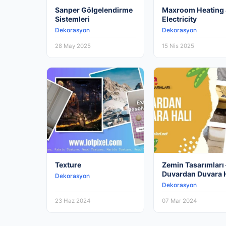
Sanper Gölgelendirme
Maxroom Heating
Sistemleri
Electricity
Dekorasyon
Dekorasyon
28 May 2025
15 Nis 2025
Texture
Zemin Tasarımları 
Duvardan Duvara H
Dekorasyon
Dekorasyon
23 Haz 2024
07 Mar 2024