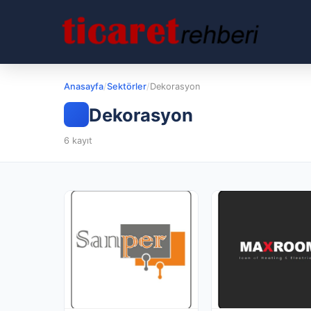
Anasayfa
/
Sektörler
/
Dekorasyon
Dekorasyon
6 kayıt