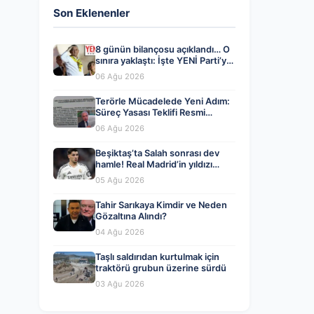
Son Eklenenler
8 günün bilançosu açıklandı… O
sınıra yaklaştı: İşte YENİ Parti’ye
bağış kampanyasında son durum
06 Ağu 2026
Terörle Mücadelede Yeni Adım:
Süreç Yasası Teklifi Resmi
Kayıtlara Girdi
06 Ağu 2026
Beşiktaş’ta Salah sonrası dev
hamle! Real Madrid’in yıldızı
geliyor
05 Ağu 2026
Tahir Sarıkaya Kimdir ve Neden
Gözaltına Alındı?
04 Ağu 2026
Taşlı saldırıdan kurtulmak için
traktörü grubun üzerine sürdü
03 Ağu 2026