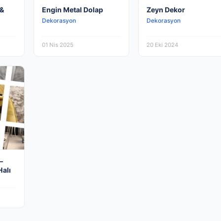
 &
Engin Metal Dolap
Zeyn Dekor
Dekorasyon
Dekorasyon
01 Nis 2025
20 Eki 2024
–
alı