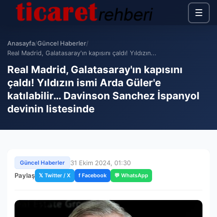
☰
Anasayfa
/
Güncel Haberler
/
Real Madrid, Galatasaray'ın kapısını çaldı! Yıldızın...
Real Madrid, Galatasaray'ın kapısını
çaldı! Yıldızın ismi Arda Güler'e
katılabilir… Davinson Sanchez İspanyol
devinin listesinde
31 Ekim 2024, 01:30
Güncel Haberler
Paylaş
𝕏 Twitter / X
f Facebook
💬 WhatsApp