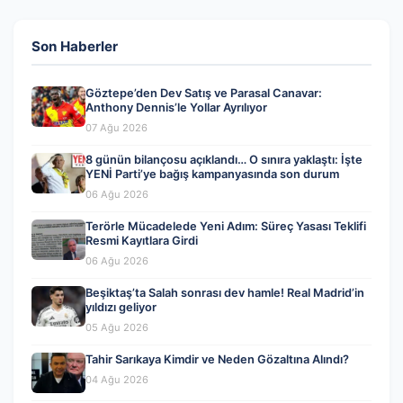
Son Haberler
Göztepe’den Dev Satış ve Parasal Canavar:
Anthony Dennis’le Yollar Ayrılıyor
07 Ağu 2026
8 günün bilançosu açıklandı… O sınıra yaklaştı: İşte
YENİ Parti’ye bağış kampanyasında son durum
06 Ağu 2026
Terörle Mücadelede Yeni Adım: Süreç Yasası Teklifi
Resmi Kayıtlara Girdi
06 Ağu 2026
Beşiktaş’ta Salah sonrası dev hamle! Real Madrid’in
yıldızı geliyor
05 Ağu 2026
Tahir Sarıkaya Kimdir ve Neden Gözaltına Alındı?
04 Ağu 2026