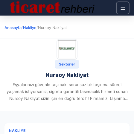
☰
Anasayfa
/
Nakliye
/
Nursoy Nakliyat
Sektörler
Nursoy Nakliyat
Eşyalarınızı güvenle taşımak, sorunsuz bir taşınma süreci
yaşamak istiyorsanız, sigorta garantili taşımacılık hizmeti sunan
Nursoy Nakliyat sizin için en doğru tercih! Firmamız, taşınma
sürecinde müşterilerimizin endişelerini ortadan kaldırmak ve
eşyalarını güvence altına almak için yazılı...
NAKLIYE