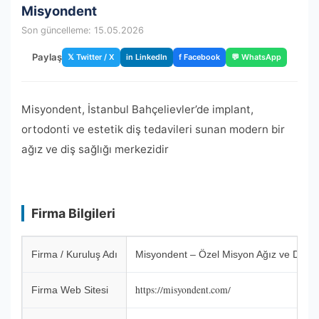
Misyondent
Son güncelleme: 15.05.2026
Paylaş
𝕏 Twitter / X
in LinkedIn
f Facebook
💬 WhatsApp
Misyondent, İstanbul Bahçelievler’de implant,
ortodonti ve estetik diş tedavileri sunan modern bir
ağız ve diş sağlığı merkezidir
Firma Bilgileri
Firma / Kuruluş Adı
Misyondent – Özel Misyon Ağız ve Diş Sağl
https://misyondent.com/
Firma Web Sitesi