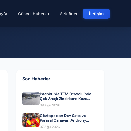
ayfa
Güncel Haberler
Sektörler
İletişim
Son Haberler
İstanbul’da TEM Otoyolu’nda
Çok Araçlı Zincirleme Kaza
Saatlerce Trafiği Felç Etti
08 Ağu 2026
Göztepe’den Dev Satış ve
Parasal Canavar: Anthony
Dennis’le Yollar Ayrılıyor
07 Ağu 2026