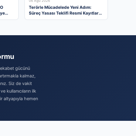
06 Ağu 2026
 O
Terörle Mücadelede Yeni Adım:
’ye
Süreç Yasası Teklifi Resmi Kayıtlara
rum
Girdi
formu
 rekabet gücünü
 artırmakla kalmaz,
nız. Siz de vakit
 kullanıcıların ilk
bir altyapıyla hemen