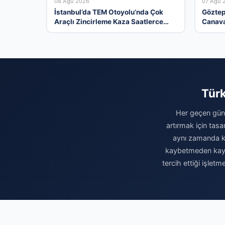
08 Ağu 2026
07 Ağu 
İstanbul’da TEM Otoyolu’nda Çok
Göztep
Araçlı Zincirleme Kaza Saatlerce
Canava
Trafiği Felç Etti
Ayrılıy
Türk
Her geçen gün 
artırmak için tasa
aynı zamanda kur
kaybetmeden kaydın
tercih ettiği işlet