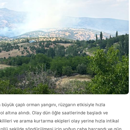
büyük çaplı orman yangını, rüzgarın etkisiyle hızla
l altına alındı. Olay dün öğle saatlerinde başladı ve
ilileri ve arama kurtarma ekipleri olay yerine hızla intikal
rollü şekilde söndürülmesi için yoğun çaba harcandı ve gün