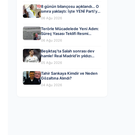
8 günün bilançosu açıklandı… O
sınıra yaklaştı: İşte YENİ Parti’ye
bağış kampanyasında son durum
06 Ağu 2026
Terörle Mücadelede Yeni Adım:
Süreç Yasası Teklifi Resmi
Kayıtlara Girdi
06 Ağu 2026
Beşiktaş’ta Salah sonrası dev
hamle! Real Madrid’in yıldızı
geliyor
05 Ağu 2026
Tahir Sarıkaya Kimdir ve Neden
Gözaltına Alındı?
04 Ağu 2026