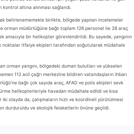
kontrol altına alınması sağlandı.
ak belirlenememekle birlikte, bölgede yapılan incelemeler
ge orman müdürlüğüne bağlı toplam 126 personel ile 38 araç
ek amacıyla bir helikopter görevlendirildi. Bu sayede, yangının
k noktalar itfaiye ekipleri tarafından soğutularak müdahale
kan orman yangını, bölgedeki duman bulutları ve yükselen
emen 112 acil çağrı merkezine bildiren vatandaşların ihbarı
ğü’ne bağlı çok sayıda araç, AFAD ve polis ekipleri sevk
ürme helikopterleriyle havadan müdahale edildi ve kısa
 iki olayda da, çalışmaların hızlı ve koordineli yürütülmesi
 durduruldu ve ekolojik felaketlerin önüne geçildi.