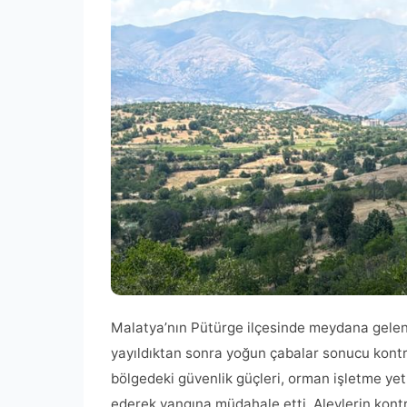
Malatya’nın Pütürge ilçesinde meydana gelen 
yayıldıktan sonra yoğun çabalar sonucu kontro
bölgedeki güvenlik güçleri, orman işletme yetk
ederek yangına müdahale etti. Alevlerin kont