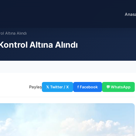
Anas
l Altına Alındı
ontrol Altına Alındı
Paylaş
𝕏 Twitter / X
f Facebook
💬 WhatsApp