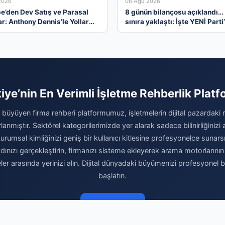
2026
06 Ağu 2026
e’den Dev Satış ve Parasal
8 günün bilançosu açıklandı…
r: Anthony Dennis’le Yollar
sınıra yaklaştı: İşte YENİ Parti
or
bağış kampanyasında son du
iye’nin En Verimli İşletme Rehberlik Plat
büyüyen firma rehberi platformumuz, işletmelerin dijital pazardaki
rlanmıştır. Sektörel kategorilerimizde yer alarak sadece bilinirliğinizi
umsal kimliğinizi geniş bir kullanıcı kitlesine profesyonelce sunarsı
ızı gerçekleştirin, firmanızı sisteme ekleyerek arama motorlarının ve
meler arasında yerinizi alın. Dijital dünyadaki büyümenizi profesyonel 
başlatın.
Firma Ekle