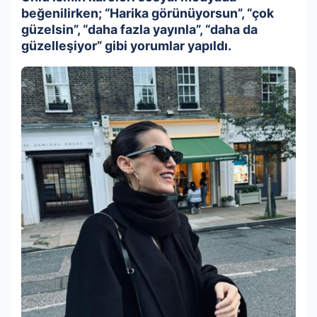
beğenilirken; “Harika görünüyorsun”, “çok
güzelsin”, “daha fazla yayınla”, “daha da
güzelleşiyor” gibi yorumlar yapıldı.