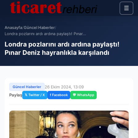
☰
Anasayfa
/
Güncel Haberler
/
Londra pozlarını ardı ardına paylaştı! Pınar...
Londra pozlarını ardı ardına paylaştı!
Pınar Deniz hayranlıkla karşılandı
26 Ekim 2024, 13:09
Güncel Haberler
Paylaş
𝕏 Twitter / X
f Facebook
💬 WhatsApp