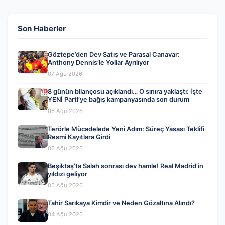
Son Haberler
Göztepe’den Dev Satış ve Parasal Canavar:
Anthony Dennis’le Yollar Ayrılıyor
07 Ağu 2026
8 günün bilançosu açıklandı… O sınıra yaklaştı: İşte
YENİ Parti’ye bağış kampanyasında son durum
06 Ağu 2026
Terörle Mücadelede Yeni Adım: Süreç Yasası Teklifi
Resmi Kayıtlara Girdi
06 Ağu 2026
Beşiktaş’ta Salah sonrası dev hamle! Real Madrid’in
yıldızı geliyor
05 Ağu 2026
Tahir Sarıkaya Kimdir ve Neden Gözaltına Alındı?
04 Ağu 2026