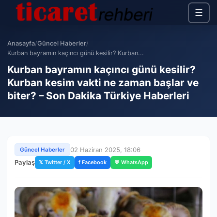
☰
Anasayfa
/
Güncel Haberler
/
Kurban bayramın kaçıncı günü kesilir? Kurban...
Kurban bayramın kaçıncı günü kesilir?
Kurban kesim vakti ne zaman başlar ve
biter? – Son Dakika Türkiye Haberleri
02 Haziran 2025, 18:06
Güncel Haberler
Paylaş
𝕏 Twitter / X
f Facebook
💬 WhatsApp