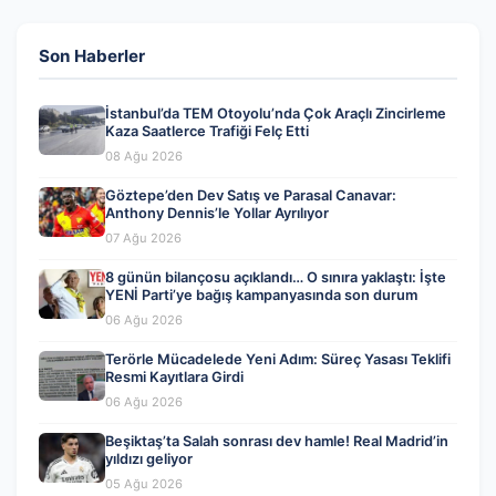
Son Haberler
İstanbul’da TEM Otoyolu’nda Çok Araçlı Zincirleme
Kaza Saatlerce Trafiği Felç Etti
08 Ağu 2026
Göztepe’den Dev Satış ve Parasal Canavar:
Anthony Dennis’le Yollar Ayrılıyor
07 Ağu 2026
8 günün bilançosu açıklandı… O sınıra yaklaştı: İşte
YENİ Parti’ye bağış kampanyasında son durum
06 Ağu 2026
Terörle Mücadelede Yeni Adım: Süreç Yasası Teklifi
Resmi Kayıtlara Girdi
06 Ağu 2026
Beşiktaş’ta Salah sonrası dev hamle! Real Madrid’in
yıldızı geliyor
05 Ağu 2026