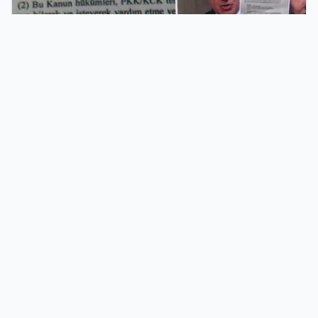
06 Ağu 2026
Terörle Mücadelede Yeni Adım: Süreç Yasası Teklifi Resmi
Kayıtlara Girdi
Türkiye’nin En Verimli İşletme Rehberlik
Platformu
Her geçen gün büyüyen firma rehberi platformumuz,
işletmelerin dijital pazardaki rekabet gücünü artırmak için
tasarlanmıştır. Sektörel kategorilerimizde yer alarak sadece
bilinirliğinizi artırmakla kalmaz, aynı zamanda kurumsal
kimliğinizi geniş bir kullanıcı kitlesine profesyonelce sunarsınız.
Siz de vakit kaybetmeden kaydınızı gerçekleştirin, firmanızı
sisteme ekleyerek arama motorlarının ve kullanıcıların ilk tercih
ettiği işletmeler arasında yerinizi alın. Dijital dünyadaki