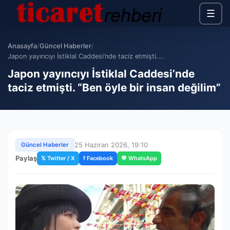
☰
Anasayfa
/
Güncel Haberler
/
Japon yayıncıyı İstiklal Caddesi’nde taciz etmişti....
Japon yayıncıyı İstiklal Caddesi’nde
taciz etmişti. “Ben öyle bir insan değilim”
25 Haziran 2026, 19:10
Güncel Haberler
Paylaş
𝕏 Twitter / X
f Facebook
💬 WhatsApp