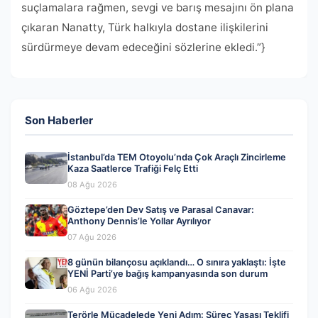
suçlamalara rağmen, sevgi ve barış mesajını ön plana
çıkaran Nanatty, Türk halkıyla dostane ilişkilerini
sürdürmeye devam edeceğini sözlerine ekledi.”}
Son Haberler
İstanbul’da TEM Otoyolu’nda Çok Araçlı Zincirleme
Kaza Saatlerce Trafiği Felç Etti
08 Ağu 2026
Göztepe’den Dev Satış ve Parasal Canavar:
Anthony Dennis’le Yollar Ayrılıyor
07 Ağu 2026
8 günün bilançosu açıklandı… O sınıra yaklaştı: İşte
YENİ Parti’ye bağış kampanyasında son durum
06 Ağu 2026
Terörle Mücadelede Yeni Adım: Süreç Yasası Teklifi