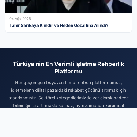
04 Ağu 2026
Tahir Sarıkaya Kimdir ve Neden Gözaltına Alındı?
Türkiye’nin En Verimli İşletme Rehberlik
Platformu
Her geçen gün büyüyen firma rehberi platformumuz,
işletmelerin dijital pazardaki rekabet gücünü artırmak için
tasarlanmıştır. Sektörel kategorilerimizde yer alarak sadece
bilinirliğinizi artırmakla kalmaz, aynı zamanda kurumsal
kimliğinizi geniş bir kullanıcı kitlesine profesyonelce sunarsınız.
Siz de vakit kaybetmeden kaydınızı gerçekleştirin, firmanızı
sisteme ekleyerek arama motorlarının ve kullanıcıların ilk tercih
ettiği işletmeler arasında yerinizi alın. Dijital dünyadaki