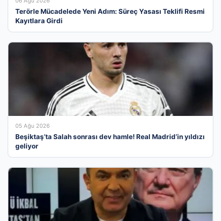
06 Ağu 2026
Terörle Mücadelede Yeni Adım: Süreç Yasası Teklifi Resmi
Kayıtlara Girdi
05 Ağu 2026
Beşiktaş’ta Salah sonrası dev hamle! Real Madrid’in yıldızı
geliyor