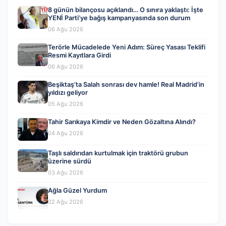
8 günün bilançosu açıklandı… O sınıra yaklaştı: İşte
YENİ Parti’ye bağış kampanyasında son durum
06 Ağu 2026
Terörle Mücadelede Yeni Adım: Süreç Yasası Teklifi
Resmi Kayıtlara Girdi
06 Ağu 2026
Beşiktaş’ta Salah sonrası dev hamle! Real Madrid’in
yıldızı geliyor
05 Ağu 2026
Tahir Sarıkaya Kimdir ve Neden Gözaltına Alındı?
04 Ağu 2026
Taşlı saldırıdan kurtulmak için traktörü grubun
üzerine sürdü
03 Ağu 2026
Ağla Güzel Yurdum
02 Ağu 2026