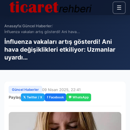
☰
Anasayfa
/
Güncel Haberler
/
İnfluenza vakaları artış gösterdi! Ani hava...
İnfluenza vakaları artış gösterdi! Ani
hava değişiklikleri etkiliyor: Uzmanlar
uyardı…
09 Nisan 2025, 22:41
Güncel Haberler
Paylaş
𝕏 Twitter / X
f Facebook
💬 WhatsApp