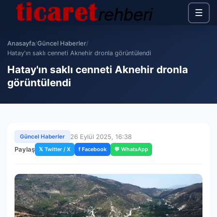
☰
Anasayfa
/
Güncel Haberler
/
Hatay'ın saklı cenneti Aknehir dronla görüntülendi
Hatay'ın saklı cenneti Aknehir dronla
görüntülendi
26 Eylül 2025, 16:38
Güncel Haberler
Paylaş
𝕏 Twitter / X
f Facebook
💬 WhatsApp