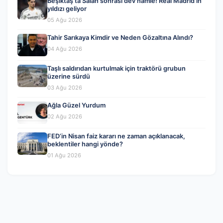
Beşiktaş’ta Salah sonrası dev hamle! Real Madrid’in
yıldızı geliyor
05 Ağu 2026
Tahir Sarıkaya Kimdir ve Neden Gözaltına Alındı?
04 Ağu 2026
Taşlı saldırıdan kurtulmak için traktörü grubun
üzerine sürdü
03 Ağu 2026
Ağla Güzel Yurdum
02 Ağu 2026
FED’in Nisan faiz kararı ne zaman açıklanacak,
beklentiler hangi yönde?
01 Ağu 2026