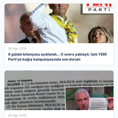
06 Ağu 2026
8 günün bilançosu açıklandı… O sınıra yaklaştı: İşte YENİ
Parti’ye bağış kampanyasında son durum
06 Ağu 2026