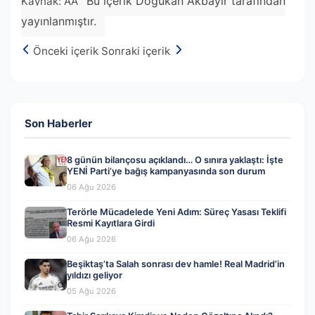
Bu içerik Doğukan Akbayır tarafından
Kaynak: AA
yayınlanmıştır.
Önceki içerik
Sonraki içerik
Son Haberler
8 günün bilançosu açıklandı… O sınıra yaklaştı: İşte
YENİ Parti’ye bağış kampanyasında son durum
06 Ağu 2026
Terörle Mücadelede Yeni Adım: Süreç Yasası Teklifi
Resmi Kayıtlara Girdi
06 Ağu 2026
Beşiktaş’ta Salah sonrası dev hamle! Real Madrid’in
yıldızı geliyor
05 Ağu 2026