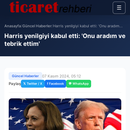
☰
Anasayfa
/
Güncel Haberler
/
Harris yenilgiyi kabul etti: 'Onu aradım...
Harris yenilgiyi kabul etti: 'Onu aradım ve
tebrik ettim'
07 Kasım 2024, 05:12
Güncel Haberler
Paylaş
𝕏 Twitter / X
f Facebook
💬 WhatsApp