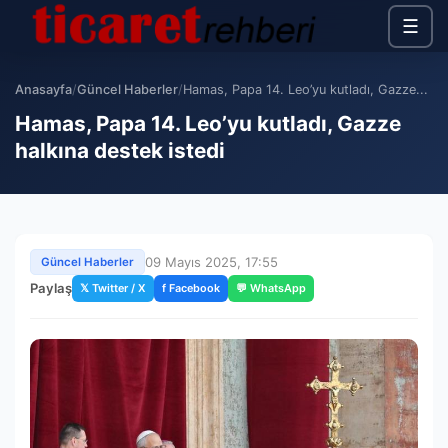
☰
Anasayfa
/
Güncel Haberler
/
Hamas, Papa 14. Leo’yu kutladı, Gazze...
Hamas, Papa 14. Leo’yu kutladı, Gazze
halkına destek istedi
09 Mayıs 2025, 17:55
Güncel Haberler
Paylaş
𝕏 Twitter / X
f Facebook
💬 WhatsApp