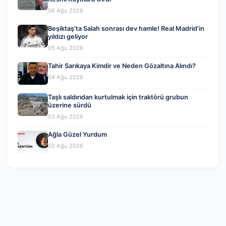
06 Ağu 2026
Beşiktaş’ta Salah sonrası dev hamle! Real Madrid’in
yıldızı geliyor
05 Ağu 2026
Tahir Sarıkaya Kimdir ve Neden Gözaltına Alındı?
04 Ağu 2026
Taşlı saldırıdan kurtulmak için traktörü grubun
üzerine sürdü
03 Ağu 2026
Ağla Güzel Yurdum
02 Ağu 2026