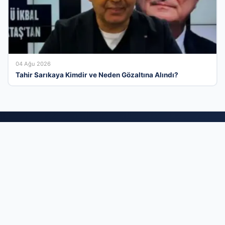
04 Ağu 2026
Tahir Sarıkaya Kimdir ve Neden Gözaltına Alındı?
Türkiye’nin En Verimli İşletme Rehberlik
Platformu
Her geçen gün büyüyen firma rehberi platformumuz,
işletmelerin dijital pazardaki rekabet gücünü artırmak için
tasarlanmıştır. Sektörel kategorilerimizde yer alarak sadece
bilinirliğinizi artırmakla kalmaz, aynı zamanda kurumsal
kimliğinizi geniş bir kullanıcı kitlesine profesyonelce sunarsınız.