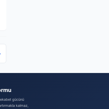
→
formu
 rekabet gücünü
 artırmakla kalmaz,