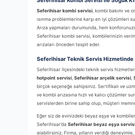
Seferihisar Kombi Servisi ile Soğuk Kı
Seferihisar kombi servisi
, kombi bakımı ve o
ısınma problemlerine karşı en iyi çözümleri su
Arıza yapmaları durumunda, hem konforunuzu 
Seferihisar kombi servisi, kombilerinizin verim
arızaları önceden tespit eder.
Seferihisar Teknik Servis Hizmetinde 
Seferihisar ilçesindeki teknik servis hizmetle
hotpoint servisi
,
Seferihisar arçelik servisi
,
birçok seçeneğe sahipsiniz. Sertifikalı ve u
ve kombi arızasına hızlı ve kalıcı çözümler su
servislerden birine sahip olup, müşteri mem
Eğer siz de evinizdeki beyaz eşya ve kombiler i
Seferihisar’da
Seferihisar beyaz eşya servis
alabilirsiniz. Firma, yılların verdiği deneyiml