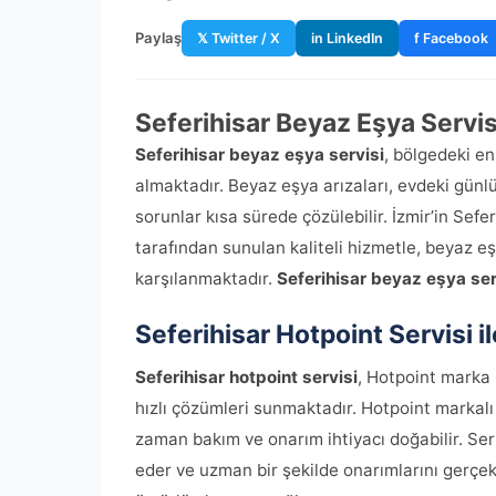
Paylaş
𝕏 Twitter / X
in LinkedIn
f Facebook
Seferihisar Beyaz Eşya Servis
Seferihisar beyaz eşya servisi
, bölgedeki en
almaktadır. Beyaz eşya arızaları, evdeki günl
sorunlar kısa sürede çözülebilir. İzmir’in Sefer
tarafından sunulan kaliteli hizmetle, beyaz eş
karşılanmaktadır.
Seferihisar beyaz eşya ser
Seferihisar Hotpoint Servisi il
Seferihisar hotpoint servisi
, Hotpoint marka b
hızlı çözümleri sunmaktadır. Hotpoint markalı 
zaman bakım ve onarım ihtiyacı doğabilir. Serti
eder ve uzman bir şekilde onarımlarını gerçekl