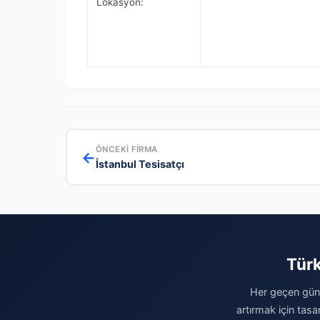
Lokasyon:
ÖNCEKI FIRMA
←
İstanbul Tesisatçı
Türk
Her geçen gün 
artırmak için tasa