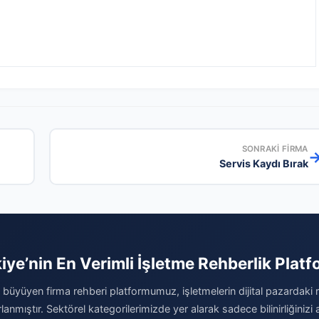
SONRAKI FIRMA
Servis Kaydı Bırak
iye’nin En Verimli İşletme Rehberlik Plat
büyüyen firma rehberi platformumuz, işletmelerin dijital pazardaki
rlanmıştır. Sektörel kategorilerimizde yer alarak sadece bilinirliğinizi