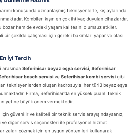
ş Günlerine Hazırlık
narımı konusunda uzmanlaşmış teknisyenlerle, kış aylarında
nmaktadır. Kombiler, kışın en çok ihtiyaç duyulan cihazlardır.
bozar hem de evdeki yaşam kalitesini olumsuz etkiler.
li bir şekilde çalışması için gerekli bakımları yapar ve olası
En İyi Tercih
ri arasında
Seferihisar beyaz eşya servisi
,
Seferihisar
Seferihisar bosch servisi
ve
Seferihisar kombi servisi
gibi
zman teknisyenlerden oluşan kadrosuyla, her türlü beyaz eşya
nulmaktadır. Firma, Seferihisar’da en yüksek puanlı teknik
nuniyetine büyük önem vermektedir.
çin güvenilir ve kaliteli bir teknik servis arayışındaysanız,
i
ve diğer servis seçenekleri ile profesyonel hizmet
e, arızaları çözmek için en uygun yöntemleri kullanarak