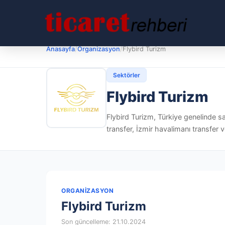
Anasayfa
/
Organizasyon
/
Flybird Turizm
Sektörler
Flybird Turizm
Flybird Turizm, Türkiye genelinde sa
transfer, İzmir havalimanı transfer v
ORGANIZASYON
Flybird Turizm
Son güncelleme: 21.10.2024