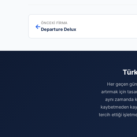
ÖNCEKI FIRMA
←
Departure Delux
Türk
Her geçen gün 
artırmak için tasa
aynı zamanda kur
kaybetmeden kaydın
tercih ettiği işlet