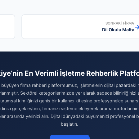
SONRAKI FIRMA
Dil Okulu Malta
iye’nin En Verimli İşletme Rehberlik Plat
büyüyen firma rehberi platformumuz, işletmelerin dijital pazardaki
rlanmıştır. Sektörel kategorilerimizde yer alarak sadece bilinirliğinizi
umsal kimliğinizi geniş bir kullanıcı kitlesine profesyonelce sunarsı
ızı gerçekleştirin, firmanızı sisteme ekleyerek arama motorlarının ve
meler arasında yerinizi alın. Dijital dünyadaki büyümenizi profesyonel 
başlatın.