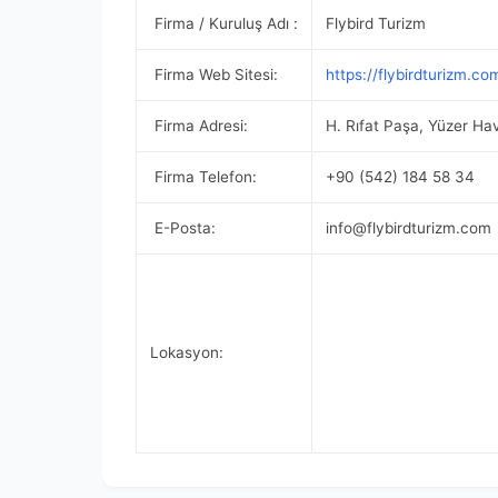
Firma / Kuruluş Adı :
Flybird Turizm
Firma Web Sitesi:
https://flybirdturizm.co
Firma Adresi:
H. Rıfat Paşa, Yüzer Ha
Firma Telefon:
+90 (542) 184 58 34
E-Posta:
info@flybirdturizm.com
Lokasyon: