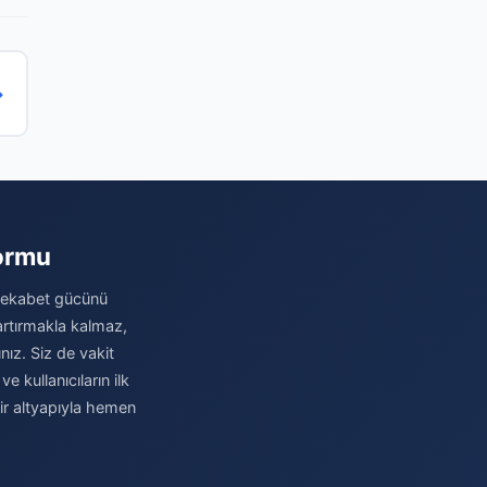
→
formu
 rekabet gücünü
 artırmakla kalmaz,
nız. Siz de vakit
 kullanıcıların ilk
bir altyapıyla hemen