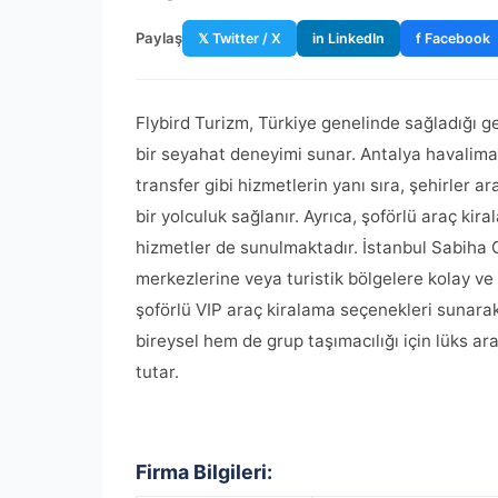
Paylaş
𝕏 Twitter / X
in LinkedIn
f Facebook
Flybird Turizm, Türkiye genelinde sağladığı ge
bir seyahat deneyimi sunar. Antalya havaliman
transfer gibi hizmetlerin yanı sıra, şehirler a
bir yolculuk sağlanır. Ayrıca, şoförlü araç kir
hizmetler de sunulmaktadır. İstanbul Sabiha G
merkezlerine veya turistik bölgelere kolay ve
şoförlü VIP araç kiralama seçenekleri sunarak
bireysel hem de grup taşımacılığı için lüks a
tutar.
Firma Bilgileri: