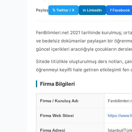
Paylaş
𝕏 Twitter / X
in LinkedIn
f Facebook
FenBilimleri.net 2021 tarihinde kurulmuş; ortaok
ve bedelsiz dokümanlar paylaşan bir öğrenme 
güncel içerikleri aracılığıyla çocukların dersle
Sitede titizlikle oluşturulmuş ders notları, çalı
öğrenmeyi keyifli hale getiren etkileşimli fen
Firma Bilgileri
Firma / Kuruluş Adı
Fenbilimleri.
Firma Web Sitesi
https://www.f
Firma Adresi
İstanbul/Tür