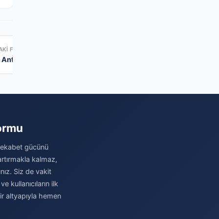
KI FIRMA
→
 Antalya
formu
 rekabet gücünü
 artırmakla kalmaz,
nız. Siz de vakit
 kullanıcıların ilk
bir altyapıyla hemen