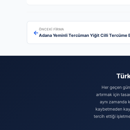
ÖNCEKI FIRMA
←
Adana Yeminli Tercüman Yiğit Cilli Tercüme B
Türk
Her geçen gün 
artırmak için tasa
aynı zamanda kur
kaybetmeden kaydın
tercih ettiği işlet