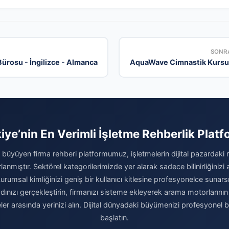
SONRA
ürosu - İngilizce - Almanca
AquaWave Cimnastik Kursu
iye’nin En Verimli İşletme Rehberlik Plat
büyüyen firma rehberi platformumuz, işletmelerin dijital pazardaki
rlanmıştır. Sektörel kategorilerimizde yer alarak sadece bilinirliğinizi
umsal kimliğinizi geniş bir kullanıcı kitlesine profesyonelce sunarsı
ızı gerçekleştirin, firmanızı sisteme ekleyerek arama motorlarının ve
meler arasında yerinizi alın. Dijital dünyadaki büyümenizi profesyonel 
başlatın.