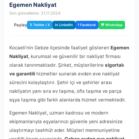
Egemen Nakliyat
Son güncelleme: 21.11.2024
Paylaş
𝕏 Twitter / X
in LinkedIn
f Facebook
💬 WhatsApp
Kocaeli’nin Gebze ilçesinde faaliyet gösteren
Egemen
Nakliyat
, kurumsal ve güvenilir bir nakliyat firması
olarak tanınmaktadır. Şirket, müşterilerine
sigortalı
ve garantili
hizmetler sunarak evden eve nakliyat
sürecini kolaylaştırır. Şehir içi ve şehirler arası
nakliyatın yanı sıra ev taşıma, ofis taşıma ve parça
eşya taşıma gibi farklı alanlarda hizmet vermektedir.
Egemen Nakliyat, uzman kadrosu ve modern
ekipmanlarıyla eşyalarınızı güvenle yeni adresinize
ulaştırmayı taahhüt eder. Müşteri memnuniyetine
verdiği önem sayesinde,
Gebze evden eve nakliyat