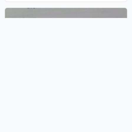
06 Ağu 2026
Terörle Mücadelede Yeni Adım: Süreç Yasası Teklifi Resmi
Kayıtlara Girdi
Türkiye’nin En Verimli İşletme Rehberlik
Platformu
Her geçen gün büyüyen firma rehberi platformumuz,