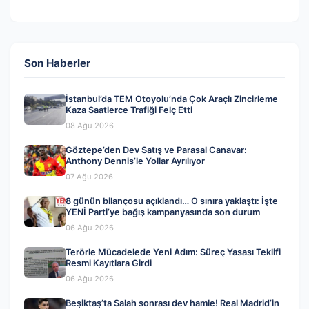
Son Haberler
İstanbul’da TEM Otoyolu’nda Çok Araçlı Zincirleme
Kaza Saatlerce Trafiği Felç Etti
08 Ağu 2026
Göztepe’den Dev Satış ve Parasal Canavar:
Anthony Dennis’le Yollar Ayrılıyor
07 Ağu 2026
8 günün bilançosu açıklandı… O sınıra yaklaştı: İşte
YENİ Parti’ye bağış kampanyasında son durum
06 Ağu 2026
Terörle Mücadelede Yeni Adım: Süreç Yasası Teklifi
Resmi Kayıtlara Girdi
06 Ağu 2026
Beşiktaş’ta Salah sonrası dev hamle! Real Madrid’in