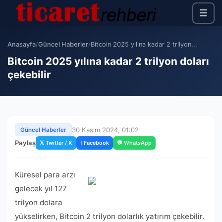
☰
Anasayfa
/
Güncel Haberler
/
Bitcoin 2025 yılına kadar 2 trilyon...
Bitcoin 2025 yılına kadar 2 trilyon doları
çekebilir
30 Kasım 2024, 01:02
Güncel Haberler
Paylaş
𝕏 Twitter / X
f Facebook
💬 WhatsApp
Küresel para arzı
gelecek yıl 127
trilyon dolara
yükselirken, Bitcoin 2 trilyon dolarlık yatırım çekebilir.