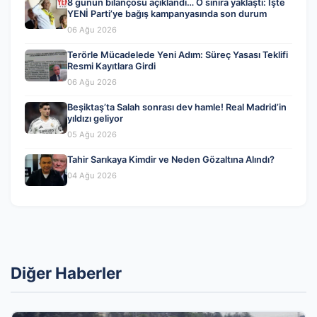
8 günün bilançosu açıklandı… O sınıra yaklaştı: İşte
YENİ Parti’ye bağış kampanyasında son durum
06 Ağu 2026
Terörle Mücadelede Yeni Adım: Süreç Yasası Teklifi
Resmi Kayıtlara Girdi
06 Ağu 2026
Beşiktaş’ta Salah sonrası dev hamle! Real Madrid’in
yıldızı geliyor
05 Ağu 2026
Tahir Sarıkaya Kimdir ve Neden Gözaltına Alındı?
04 Ağu 2026
Diğer Haberler