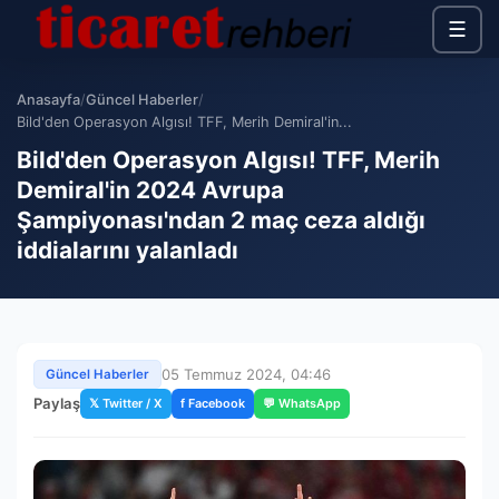
☰
Anasayfa
/
Güncel Haberler
/
Bild'den Operasyon Algısı! TFF, Merih Demiral'in...
Bild'den Operasyon Algısı! TFF, Merih
Demiral'in 2024 Avrupa
Şampiyonası'ndan 2 maç ceza aldığı
iddialarını yalanladı
05 Temmuz 2024, 04:46
Güncel Haberler
Paylaş
𝕏 Twitter / X
f Facebook
💬 WhatsApp