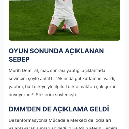
OYUN SONUNDA AÇIKLANAN
SEBEP
Merih Demiral, maç sonrası yaptığı açıklamada
sevincini şöyle anlattı: “Aklımda gol kutlaması vardı,
yaptım, bu Türkiye'yle ilgili. Türk olmaktan çok gurur
duyuyorum!” Sözlerini söylemişti.
DMM'DEN DE AÇIKLAMA GELDİ
Dezenformasyonla Mücadele Merkezi de iddiaları
yalanlayarak şunları söyledi: “UEFA'nın Merih Demiral