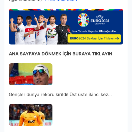
ANA SAYFAYA DÖNMEK İÇİN BURAYA TIKLAYIN
Gençler dünya rekoru kırıldı! Üst üste ikinci kez…