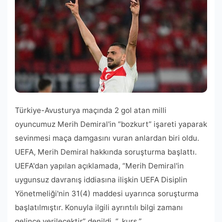
Türkiye-Avusturya maçında 2 gol atan milli
oyuncumuz Merih Demiral'in “bozkurt” işareti yaparak
sevinmesi maça damgasını vuran anlardan biri oldu.
UEFA, Merih Demiral hakkında soruşturma başlattı.
UEFA'dan yapılan açıklamada, “Merih Demiral'in
uygunsuz davranış iddiasına ilişkin UEFA Disiplin
Yönetmeliği'nin 31(4) maddesi uyarınca soruşturma
başlatılmıştır. Konuyla ilgili ayrıntılı bilgi zamanı
gelince verilecektir” denildi. “. kurs.”