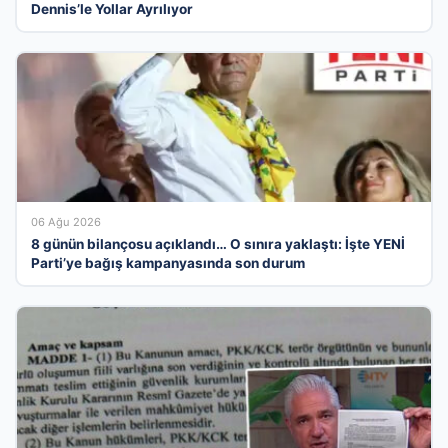
Dennis’le Yollar Ayrılıyor
06 Ağu 2026
8 günün bilançosu açıklandı… O sınıra yaklaştı: İşte YENİ
Parti’ye bağış kampanyasında son durum