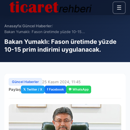
☰
Anasayfa
/
Güncel Haberler
/
Bakan Yumaklı: Fason üretimde yüzde 10-15...
Bakan Yumaklı: Fason üretimde yüzde
10-15 prim indirimi uygulanacak.
25 Kasım 2024, 11:45
Güncel Haberler
Paylaş
𝕏 Twitter / X
f Facebook
💬 WhatsApp