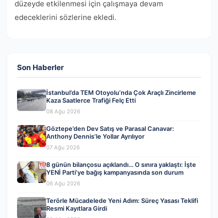
düzeyde etkilenmesi için çalışmaya devam
edeceklerini sözlerine ekledi.
Son Haberler
İstanbul’da TEM Otoyolu’nda Çok Araçlı Zincirleme
Kaza Saatlerce Trafiği Felç Etti
08 Ağu 2026
Göztepe’den Dev Satış ve Parasal Canavar:
Anthony Dennis’le Yollar Ayrılıyor
07 Ağu 2026
8 günün bilançosu açıklandı… O sınıra yaklaştı: İşte
YENİ Parti’ye bağış kampanyasında son durum
06 Ağu 2026
Terörle Mücadelede Yeni Adım: Süreç Yasası Teklifi
Resmi Kayıtlara Girdi