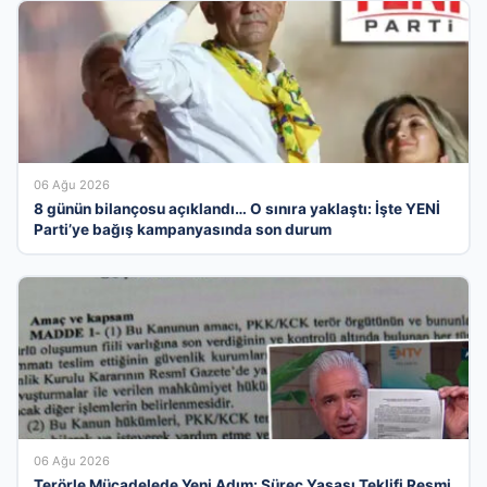
06 Ağu 2026
8 günün bilançosu açıklandı… O sınıra yaklaştı: İşte YENİ
Parti’ye bağış kampanyasında son durum
06 Ağu 2026
Terörle Mücadelede Yeni Adım: Süreç Yasası Teklifi Resmi