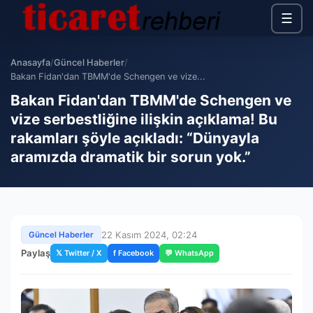
☰
Anasayfa
/
Güncel Haberler
/
Bakan Fidan'dan TBMM'de Schengen ve vize...
Bakan Fidan'dan TBMM'de Schengen ve
vize serbestliğine ilişkin açıklama! Bu
rakamları şöyle açıkladı: “Dünyayla
aramızda dramatik bir sorun yok.”
22 Kasım 2024, 02:24
Güncel Haberler
Paylaş
𝕏 Twitter / X
f Facebook
💬 WhatsApp