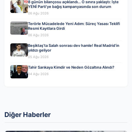
8 günün bilançosu açıklandı… O sınıra yaklaştı: İşte
YENİ Parti’ye bağış kampanyasında son durum
06 Ağu 2026
Terörle Mücadelede Yeni Adım: Süreç Yasası Teklifi
Resmi Kayıtlara Girdi
06 Ağu 2026
Beşiktaş’ta Salah sonrası dev hamle! Real Madrid’in
yıldızı geliyor
05 Ağu 2026
Tahir Sarıkaya Kimdir ve Neden Gözaltına Alındı?
04 Ağu 2026
Diğer Haberler