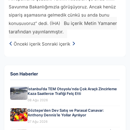
Savunma Bakanlığımızla görüşüyoruz. Ancak henüz
sipariş aşamasına gelmedik çünkü şu anda bunu
Bu içerik Metin Yamaner
konuşuyoruz” dedi. (İHA)
tarafından yayınlanmıştır.
Önceki içerik
Sonraki içerik
Son Haberler
İstanbul’da TEM Otoyolu’nda Çok Araçlı Zincirleme
Kaza Saatlerce Trafiği Felç Etti
08 Ağu 2026
Göztepe’den Dev Satış ve Parasal Canavar:
Anthony Dennis’le Yollar Ayrılıyor
07 Ağu 2026