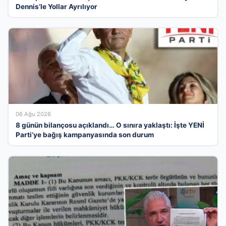
Dennis’le Yollar Ayrılıyor
06 Ağu 2026
8 günün bilançosu açıklandı… O sınıra yaklaştı: İşte YENİ
Parti’ye bağış kampanyasında son durum