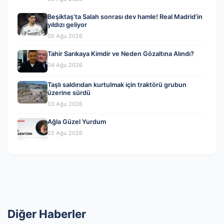
Beşiktaş’ta Salah sonrası dev hamle! Real Madrid’in
yıldızı geliyor
05 Ağu 2026
Tahir Sarıkaya Kimdir ve Neden Gözaltına Alındı?
04 Ağu 2026
Taşlı saldırıdan kurtulmak için traktörü grubun
üzerine sürdü
03 Ağu 2026
Ağla Güzel Yurdum
02 Ağu 2026
Diğer Haberler