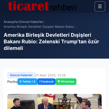
☰
Anasayfa
/
Güncel Haberler
/
Amerika Birleşik Devletleri Dışişleri Bakanı Rubio:...
Amerika Birleşik Devletleri Dışişleri
Bakanı Rubio: Zelenski Trump’tan özür
dilemeli
01 Mart 2025, 13:26
Güncel Haberler
Paylaş
𝕏 Twitter / X
f Facebook
💬 WhatsApp