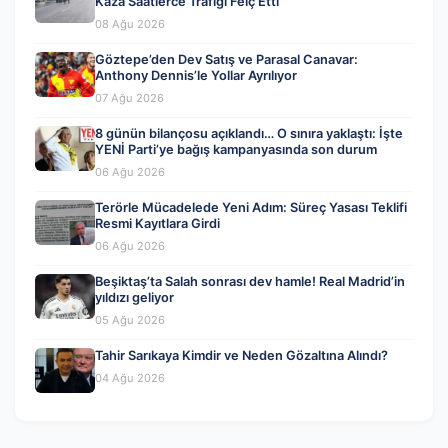
Kaza Saatlerce Trafiği Felç Etti
08 Ağu 2026
Göztepe’den Dev Satış ve Parasal Canavar:
Anthony Dennis’le Yollar Ayrılıyor
07 Ağu 2026
8 günün bilançosu açıklandı… O sınıra yaklaştı: İşte
YENİ Parti’ye bağış kampanyasında son durum
06 Ağu 2026
Terörle Mücadelede Yeni Adım: Süreç Yasası Teklifi
Resmi Kayıtlara Girdi
06 Ağu 2026
Beşiktaş’ta Salah sonrası dev hamle! Real Madrid’in
yıldızı geliyor
05 Ağu 2026
Tahir Sarıkaya Kimdir ve Neden Gözaltına Alındı?
04 Ağu 2026