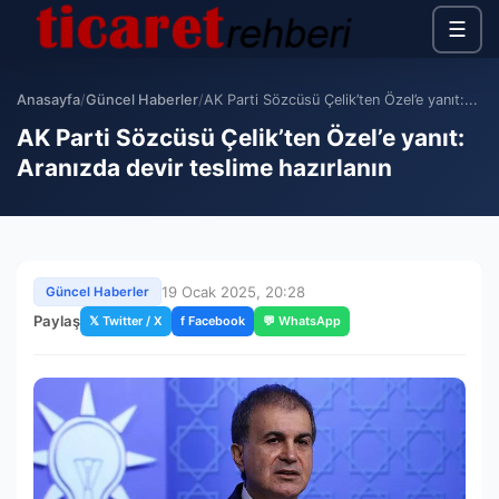
☰
Anasayfa
/
Güncel Haberler
/
AK Parti Sözcüsü Çelik’ten Özel’e yanıt:...
AK Parti Sözcüsü Çelik’ten Özel’e yanıt:
Aranızda devir teslime hazırlanın
19 Ocak 2025, 20:28
Güncel Haberler
Paylaş
𝕏 Twitter / X
f Facebook
💬 WhatsApp