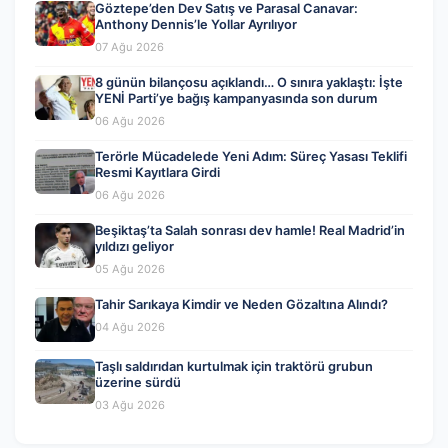
Göztepe’den Dev Satış ve Parasal Canavar:
Anthony Dennis’le Yollar Ayrılıyor
07 Ağu 2026
8 günün bilançosu açıklandı… O sınıra yaklaştı: İşte
YENİ Parti’ye bağış kampanyasında son durum
06 Ağu 2026
Terörle Mücadelede Yeni Adım: Süreç Yasası Teklifi
Resmi Kayıtlara Girdi
06 Ağu 2026
Beşiktaş’ta Salah sonrası dev hamle! Real Madrid’in
yıldızı geliyor
05 Ağu 2026
Tahir Sarıkaya Kimdir ve Neden Gözaltına Alındı?
04 Ağu 2026
Taşlı saldırıdan kurtulmak için traktörü grubun
üzerine sürdü
03 Ağu 2026