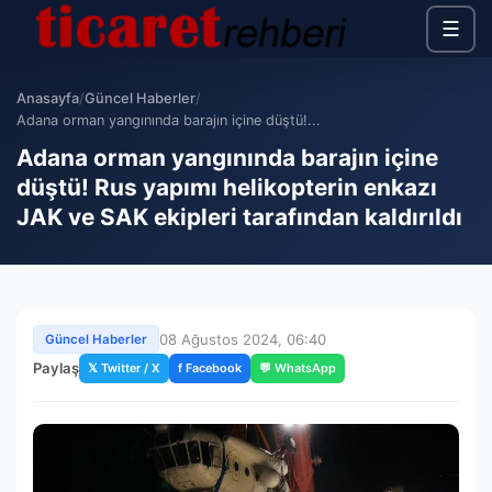
☰
Anasayfa
/
Güncel Haberler
/
Adana orman yangınında barajın içine düştü!...
Adana orman yangınında barajın içine
düştü! Rus yapımı helikopterin enkazı
JAK ve SAK ekipleri tarafından kaldırıldı
08 Ağustos 2024, 06:40
Güncel Haberler
Paylaş
𝕏 Twitter / X
f Facebook
💬 WhatsApp