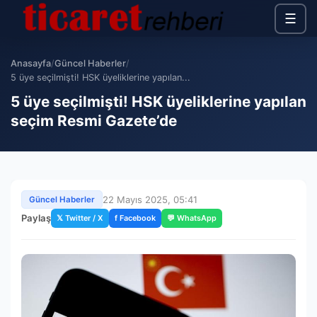
☰
Anasayfa
/
Güncel Haberler
/
5 üye seçilmişti! HSK üyeliklerine yapılan...
5 üye seçilmişti! HSK üyeliklerine yapılan
seçim Resmi Gazete’de
22 Mayıs 2025, 05:41
Güncel Haberler
Paylaş
𝕏 Twitter / X
f Facebook
💬 WhatsApp