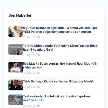
Son Haberler
8 günün bilançosu açıklandı… O sınıra yaklaştı: İşte
YENİ Parti’ye bağış kampanyasında son durum
06 Ağu 2026
Terörle Mücadelede Yeni Adım: Süreç Yasası Teklifi
Resmi Kayıtlara Girdi
06 Ağu 2026
Beşiktaş’ta Salah sonrası dev hamle! Real Madrid’in
yıldızı geliyor
05 Ağu 2026
Tahir Sarıkaya Kimdir ve Neden Gözaltına Alındı?
04 Ağu 2026
Taşlı saldırıdan kurtulmak için traktörü grubun
üzerine sürdü
03 Ağu 2026